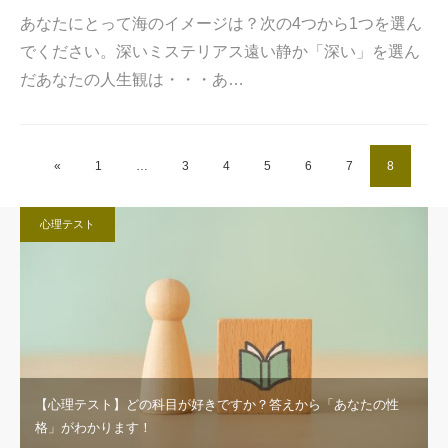
あなたにとって海のイメージは？次の4つから1つを選ん
でください。深いミステリアス遠い静か「深い」を選ん
だあなたの人生観は・・・あ…
«
1
…
3
4
5
6
7
8
心理テスト
【心理テスト】どの科目が好きですか？答えから「あなたの性
格」がわかります！